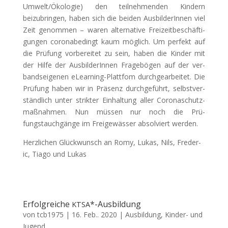
Umwelt/​Ökologie) den teil­nehmenden Kindern
beizubrin­gen, haben sich die bei­den Aus­bilderIn­nen viel
Zeit genom­men – waren alter­na­tive Freizeitbeschäf­ti­
gun­gen coro­n­abe­d­ingt kaum möglich. Um per­fekt auf
die Prü­fung vor­bere­it­et zu sein, haben die Kinder mit
der Hil­fe der Aus­bilderIn­nen Frage­bö­gen auf der ver­
band­seige­nen eLearn­ing-Plat­tfom durchgear­beit­et. Die
Prü­fung haben wir in Präsenz durchge­führt, selb­stver­
ständlich unter strik­ter Ein­hal­tung aller Coro­naschutz­
maß­nah­men. Nun müssen nur noch die Prü­
fungstauchgänge im Freigewäss­er absolviert werden.
Her­zlichen Glück­wun­sch an Romy, Lukas, Nils, Fred­er­
ic, Tia­go und Lukas
Erfolgreiche
*-Ausbildung
KTSA
von
tcb1975
|
16. Feb.. 2020
|
Ausbildung
,
Kinder- und
Jugend