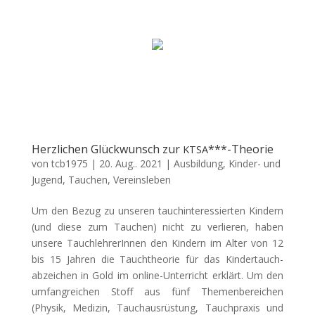
Herzlichen Glückwunsch zur
***-Theorie
KTSA
von
tcb1975
|
20. Aug.. 2021
|
Ausbildung
,
Kinder- und
Jugend
,
Tauchen
,
Vereinsleben
Um den Bezug zu unseren tauch­in­ter­essierten Kindern
(und diese zum Tauchen) nicht zu ver­lieren, haben
unsere Tauch­lehrerIn­nen den Kindern im Alter von 12
bis 15 Jahren die Tauchthe­o­rie für das Kinder­tauch­
abze­ichen in Gold im online-Unter­richt erk­lärt. Um den
umfan­gre­ichen Stoff aus fünf The­men­bere­ichen
(Physik, Medi­zin, Tauchaus­rüs­tung, Tauch­prax­is und