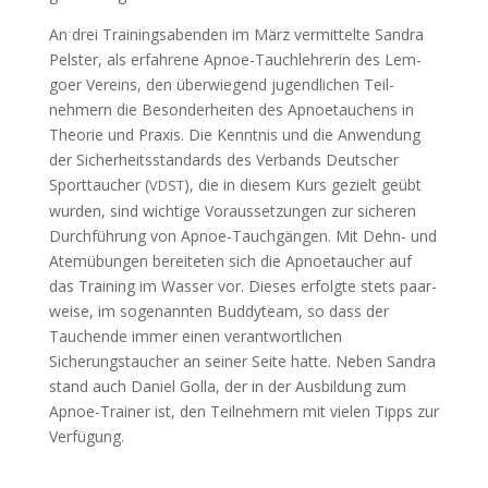
An drei Train­ingsaben­den im März ver­mit­telte San­dra
Pel­ster, als erfahrene Apnoe-Tauch­lehrerin des Lem­
go­er Vere­ins, den über­wiegend jugendlichen Teil­
nehmern die Beson­der­heit­en des Apnoetauchens in
The­o­rie und Prax­is. Die Ken­nt­nis und die Anwen­dung
der Sicher­heits­stan­dards des Ver­bands Deutsch­er
Sport­tauch­er (
), die in diesem Kurs gezielt geübt
VDST
wur­den, sind wichtige Voraus­set­zun­gen zur sicheren
Durch­führung von Apnoe-Tauchgän­gen. Mit Dehn- und
Atemübun­gen bere­it­eten sich die Apnoetauch­er auf
das Train­ing im Wass­er vor. Dieses erfol­gte stets paar­
weise, im soge­nan­nten Bud­dyteam, so dass der
Tauchende immer einen ver­ant­wortlichen
Sicherungstauch­er an sein­er Seite hat­te. Neben San­dra
stand auch Daniel Gol­la, der in der Aus­bil­dung zum
Apnoe-Train­er ist, den Teil­nehmern mit vie­len Tipps zur
Verfügung.