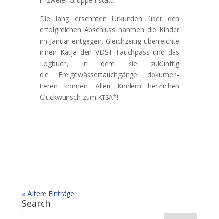
in zweier Grup­pen statt.
Die lang ersehn­ten Urkun­den über den
erfol­gre­ichen Abschluss nah­men die Kinder
im Jan­u­ar ent­ge­gen. Gle­ichzeit­ig über­re­ichte
ihnen Kat­ja den VDST-Tauch­pass und das
Log­buch, in dem sie zukün­ftig
die Freigewässer­tauchgänge doku­men­
tieren kön­nen. Allen Kindern her­zlichen
Glück­wun­sch zum
*!
KTSA
« Ältere Einträge
Search