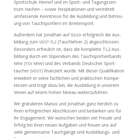
Sports­chule Hen­nef und im Sport- und Tagungszen­
trum Hachen – sowie Hos­pi­ta­tio­nen und ver­mit­telt
umfassende Ken­nt­nisse für die Aus­bil­dung und Betreu­
ung von Tauch­sportlern im Breitensport.
Außer­dem hat Jonathan auf Gozo erfol­gre­ich die Aus­
bil­dung zum
(Tauch­lehrer 2) abgeschlossen.
VDST-TL2
Beson­ders erfreulich ist, dass die kom­plette TL2-Aus­
bil­dung durch ein Stipendi­um des Tauch­sportver­bands
(
) und des Ver­bands Deutsch­er Sport­
NRW
TSV
NRW
tauch­er (
) finanziert wurde. Mit dieser Qual­i­fika­tion
VDST
erweit­ert er seine fach­lichen und prak­tis­chen Kom­pe­
ten­zen und trägt dazu bei, die Aus­bil­dung in unserem
Vere­in auf einem hohen Niveau weiterzuführen.
Wir grat­ulieren Mar­ius und Jonathan ganz her­zlich zu
ihren erfol­gre­ichen Abschlüssen und bedanken uns für
ihr Engage­ment. Wir wün­schen bei­den viel Freude und
Erfolg bei ihren neuen Auf­gaben und freuen uns auf
viele gemein­same Tauchgänge und Aus­bil­dungs- und