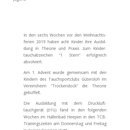
In den sechs Wochen vor den Wei­h­nachts­
fe­rien 2019 haben acht Kinder ihre Aus­bil­
dung in The­o­rie und Prax­is zum Kinder­
tauch­abze­ichen “1 Stern” erfol­gre­ich
absolviert.
Am 1. Advent wurde gemein­sam mit den
Kindern des Tauch­sport­clubs Güter­sloh im
Vere­in­sheim “Trock­endock” die The­o­rie
gebüffelt.
Die Aus­bil­dung mit dem Druck­luft­
tauchgerät (
) fand in den fol­gen­den
DTG
Wochen im Hal­len­bad Heep­en in den TCB-
Train­ingszeit­en am Don­ner­stag und Fre­itag