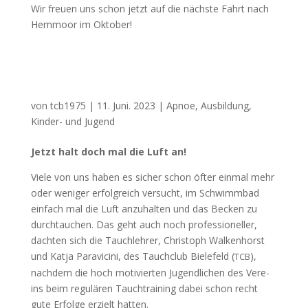
Wir freuen uns schon jet­zt auf die näch­ste Fahrt nach
Hem­moor im Oktober!
von
tcb1975
|
11. Juni. 2023
|
Apnoe
,
Ausbildung
,
Kinder- und Jugend
Jet­zt halt doch mal die Luft an!
Viele von uns haben es sich­er schon öfter ein­mal mehr
oder weniger erfol­gre­ich ver­sucht, im Schwimm­bad
ein­fach mal die Luft anzuhal­ten und das Beck­en zu
durch­tauchen. Das geht auch noch pro­fes­sioneller,
dacht­en sich die Tauch­lehrer, Christoph Walken­horst
und Kat­ja Par­avici­ni, des Tauch­club Biele­feld (
),
TCB
nach­dem die hoch motivierten Jugendlichen des Vere­
ins beim reg­ulären Tauch­train­ing dabei schon recht
gute Erfolge erzielt hatten.