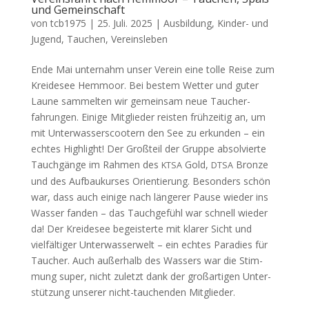
und Gemeinschaft
von
tcb1975
|
25. Juli. 2025
|
Ausbildung
,
Kinder- und
Jugend
,
Tauchen
,
Vereinsleben
Ende Mai unter­nahm unser Vere­in eine tolle Reise zum
Krei­desee Hem­moor. Bei bestem Wet­ter und guter
Laune sam­melten wir gemein­sam neue Taucher­
fahrun­gen. Einige Mit­glieder reis­ten frühzeit­ig an, um
mit Unter­wasser­scootern den See zu erkun­den – ein
echt­es High­light! Der Großteil der Gruppe absolvierte
Tauchgänge im Rah­men des
Gold,
Bronze
KTSA
DTSA
und des Auf­baukurs­es Ori­en­tierung. Beson­ders schön
war, dass auch einige nach län­ger­er Pause wieder ins
Wass­er fan­den – das Tauchge­fühl war schnell wieder
da! Der Krei­desee begeis­terte mit klar­er Sicht und
vielfältiger Unter­wasser­welt – ein echt­es Paradies für
Tauch­er. Auch außer­halb des Wassers war die Stim­
mung super, nicht zulet­zt dank der großar­ti­gen Unter­
stützung unser­er nicht-tauchen­den Mitglieder.