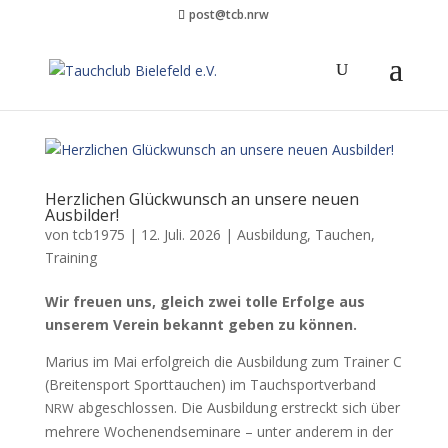
post@tcb.nrw
Herzlichen Glückwunsch an unsere neuen
Ausbilder!
von
tcb1975
|
12. Juli. 2026
|
Ausbildung
,
Tauchen
,
Training
Wir freuen uns, gle­ich zwei tolle Erfolge aus
unserem Vere­in bekan­nt geben zu können.
Mar­ius im Mai erfol­gre­ich die Aus­bil­dung zum Train­er C
(Bre­it­en­sport Sport­tauchen) im Tauch­sportver­band
abgeschlossen. Die Aus­bil­dung erstreckt sich über
NRW
mehrere Woch­enend­sem­inare – unter anderem in der