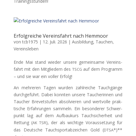
Trainingsstunden!
Erfolgreiche Vereinsfahrt nach Hemmoor
von
tcb1975
|
12. Juli. 2026
|
Ausbildung
,
Tauchen
,
Vereinsleben
Ende Mai stand wieder unsere gemein­same Vere­ins­
fahrt mit den Mit­gliedern des
auf dem Pro­gramm
TSCG
– und sie war ein voller Erfolg!
An mehreren Tagen wur­den zahlre­iche Tauchgänge
durchge­führt. Dabei kon­nten unsere Taucherin­nen und
Tauch­er Brevet­stufen absolvieren und wertvolle prak­
tis­che Erfahrun­gen sam­meln. Ein beson­der­er Schw­er­
punkt lag auf dem Auf­baukurs Tauch­sicher­heit und
Ret­tung (
), der als wichtige Voraus­set­zung für
AK
TSR
das Deutsche Tauch­sportabze­ichen Gold (
*)**
DTSA