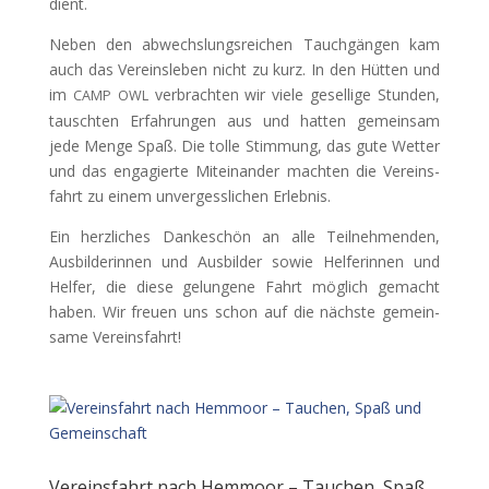
dient.
Neben den abwech­slungsre­ichen Tauchgän­gen kam
auch das Vere­insleben nicht zu kurz. In den Hüt­ten und
im
ver­bracht­en wir viele gesel­lige Stun­den,
CAMP
OWL
tauscht­en Erfahrun­gen aus und hat­ten gemein­sam
jede Menge Spaß. Die tolle Stim­mung, das gute Wet­ter
und das engagierte Miteinan­der macht­en die Vere­ins­
fahrt zu einem unvergesslichen Erlebnis.
Ein her­zlich­es Dankeschön an alle Teil­nehmenden,
Aus­bilderin­nen und Aus­bilder sowie Helferin­nen und
Helfer, die diese gelun­gene Fahrt möglich gemacht
haben. Wir freuen uns schon auf die näch­ste gemein­
same Vereinsfahrt!
Vereinsfahrt nach Hemmoor – Tauchen, Spaß