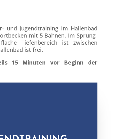
 und Jugend­train­ing im Hal­len­bad
rt­beck­en mit 5 Bah­nen. Im Sprung­
ache Tiefen­bere­ich ist zwis­chen
l­len­bad ist frei.
ew­eils 15 Minuten vor Beginn der