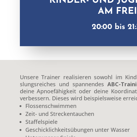
KINDER- UND JU
AM FRE
20:00 bis 21
Unsere Train­er real­isieren sowohl im Kin
slungsre­ich­es und span­nen­des
ABC-Train­
deine Apnoe­fähigkeit oder deine Koor­di­na­
verbessern. Dieses wird beispiel­sweise erre­
Flossen­schwim­men
Zeit- und Streckentauchen
Staffel­spiele
Geschick­lichkeit­sübun­gen unter Wasser