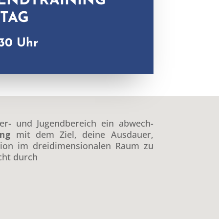
GENDTRAINING
ITAG
:30 Uhr
der- und Jugend­bere­ich ein abwech­
ing
mit dem Ziel, deine Aus­dauer,
tion im drei­di­men­sion­alen Raum zu
icht durch