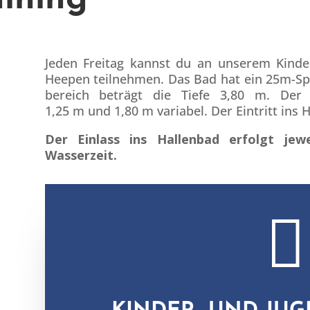
Jeden Fre­itag kannst du an unserem Kinder-
Heep­en teil­nehmen. Das Bad hat ein 25m-Spo
bere­ich beträgt die Tiefe 3,80 m. Der fl
1,25 m und 1,80 m vari­abel. Der Ein­tritt ins Ha
Der Ein­lass ins Hal­len­bad erfol­gt j
Wasserzeit.
