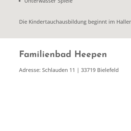
Unter­wass­er Spiele
Die Kinder­tauchaus­bil­dung begin­nt im Hall
Fam­i­lien­bad Heepen
Adresse: Schlau­den 11 | 33719 Bielefeld