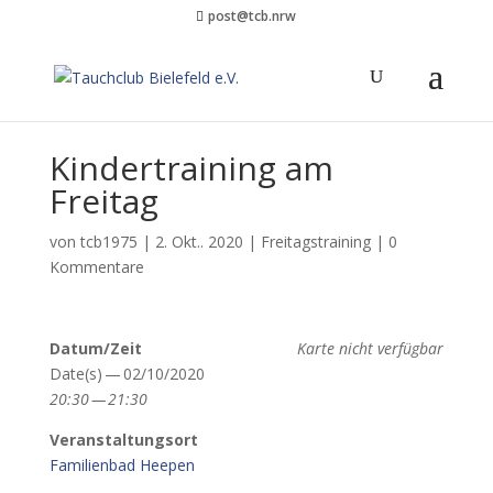
post@tcb.nrw
Kindertraining am
Freitag
von
tcb1975
|
2. Okt.. 2020
|
Freitagstraining
|
0
Kommentare
Datum/​Zeit
Karte nicht verfügbar
Date(s) — 02/​10/​2020
20:30 — 21:30
Ver­anstal­tung­sort
Fam­i­lien­bad Heepen