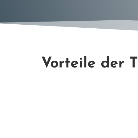
Vorteile der 

Geleitetes Hallenbadtraining

Füllen und Ausrüstungsverleih