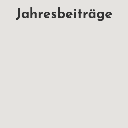
Jahresbeiträge


FAMILIEN-
ERMÄSSIGTE M
MITGLIEDSCHA
ITGLIEDSCHA
FT
T